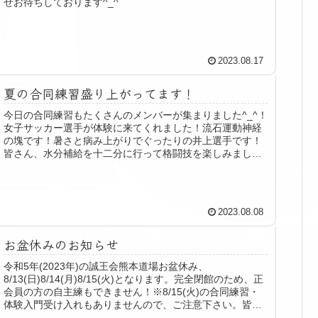
せお待ちしております^_^
2023.08.17
夏の合同練習盛り上がってます！
今日の合同練習もたくさんのメンバーが集まりました^_^！
女子サッカー選手が体験に来てくれました！流石運動神経
の塊です！暑さと病み上がりでぐったりの井上選手です！
皆さん、水分補給を十二分に行って格闘技を楽しみましょ
う！
2023.08.08
お盆休みのお知らせ
令和5年(2023年)の誠王会熊本道場お盆休み、
8/13(日)8/14(月)8/15(火)となります。完全閉館のため、正
会員の方の自主練もできません！※8/15(火)の合同練習・
体験入門受け入れもありませんので、ご注意下さい。皆様
のご理解・...