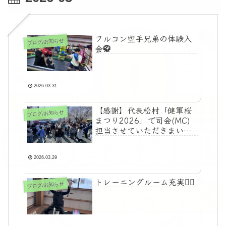
フルコン空手兄弟の体験入
ブログ/お知らせ
会🥋
2026.03.31
【感謝】代表松村「健軍桜
ブログ/お知らせ
まつり2026」で司会(MC)
担当させていただきまいし
た
2026.03.29
トレーニングルーム充実🏋️‍♀️
ブログ/お知らせ