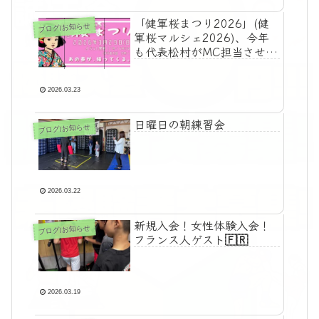
「健軍桜まつり2026」(健
ブログ/お知らせ
軍桜マルシェ2026)、今年
も代表松村がMC担当させて
いただきます！
2026.03.23
日曜日の朝練習会
ブログ/お知らせ
2026.03.22
新規入会！女性体験入会！
ブログ/お知らせ
フランス人ゲスト🇫🇷
2026.03.19