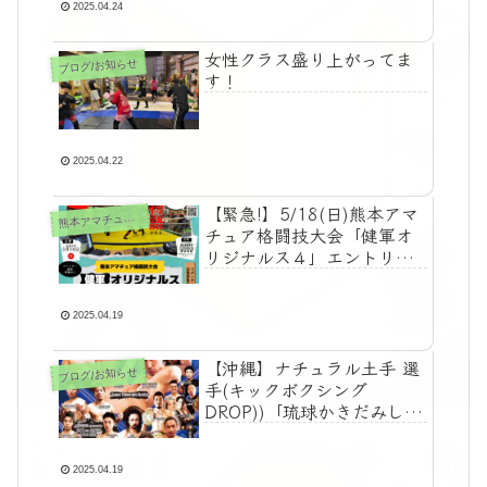
2025.04.24
女性クラス盛り上がってま
ブログ/お知らせ
す！
2025.04.22
【緊急!】5/18(日)熊本アマ
本アマチュア格闘技大会「健軍オリジナルス」関連
熊
チュア格闘技大会「健軍オ
リジナルス４」エントリー
追加募集中!!
2025.04.19
【沖縄】ナチュラル土手 選
ブログ/お知らせ
手(キックボクシング
DROP))「琉球かきだみし
83」
2025.04.19