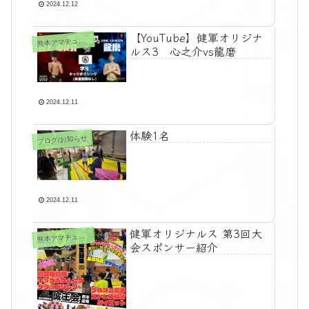
2024.12.12
【YouTube】健軍オリジナ
本アマチュア格闘技大会「健軍オリジナルス」関連
熊
ルス3 心之介vs龍磨
2024.12.11
体験1名
ブログ/お知らせ
2024.12.11
健軍オリジナルス 第3回大
本アマチュア格闘技大会「健軍オリジナルス」関連
熊
会スポンサー紹介