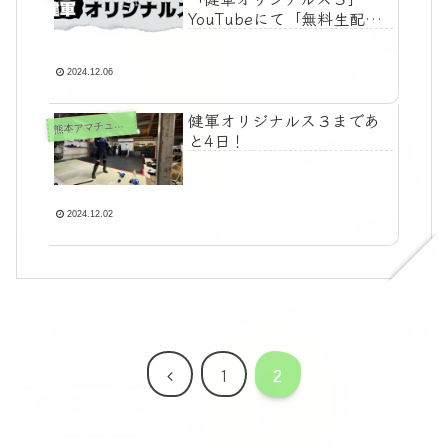
YouTubeにて「無料生配
信」!!
2024.12.06
健軍オリジナルス３まであ
本アマチュア格闘技大会「健軍オリジナルス」関連
熊
と4日！
2024.12.02
前
1
2
へ