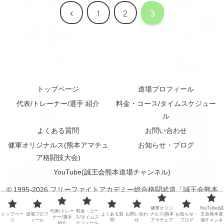
前
1
2
3
へ
トップページ
道場プロフィール
代表/トレーナー/選手 紹介
料金・コース/タイムスケジュー
ル
よくある質問
お問い合わせ
健軍オリジナルス(熊本アマチュ
お知らせ・ブログ
ア格闘技大会)
YouTube(誠王会熊本道場チャンネル)
© 1995-2026 フリーファイトアカデミー総合格闘武道「誠王会熊本
道場」〒862-0913 熊本市東区尾ノ上2-5-21(トミタ産業㈱熊本営業
健軍オリジ
YouTube(誠
代表/トレー
料金・コー
所 跡地) 問い合わせTEL:090-8418-6884(松村)
トップペー
道場プロフ
よくある質
お問い合わ
ナルス(熊本
お知らせ・
王会熊本道
ナー/選手
ス/タイムス
ジ
ィール
問
せ
アマチュア
ブログ
場チャンネ
紹介
ケジュール