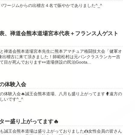
パワージムからの出稽古４名で賑やかでありました^_^
表、禅道会熊本道場宮本代表＋フランス人ゲスト
と禅道会熊本道場宮本先生に熊本アマチュア格闘技大会「健軍オ
兼出稽古に来て頂きました！師範松村は元パンクラスランカー吉
が死んでおります👀道場併設の民泊Goota...
の体験入会
の体験入会🔥誠王会熊本道場、八月も盛り上がってます🥊遠方の
いです^_^
ター盛り上がってます🔥
も誠王会熊本道場は盛り上がっておりました🤼女性会員の皆さん