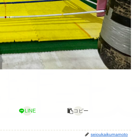
LINE
コピー
seioukaikumamoto