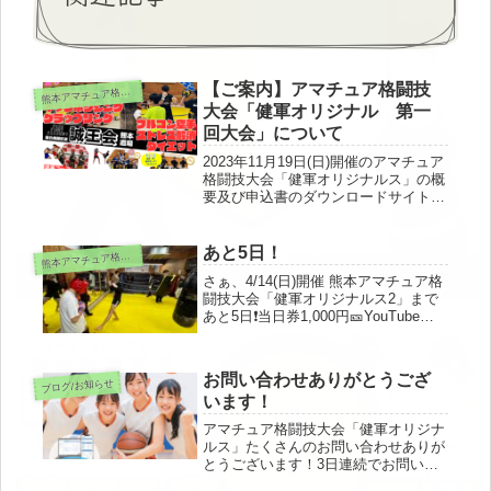
【ご案内】アマチュア格闘技
本アマチュア格闘技大会「健軍オリジナルス」関連
熊
大会「健軍オリジナル 第一
回大会」について
2023年11月19日(日)開催のアマチュア
格闘技大会「健軍オリジナルス」の概
要及び申込書のダウンロードサイトを
作成しております。ルールや詳細等ご
質問お待ちしております！↓↓↓
あと5日！
本アマチュア格闘技大会「健軍オリジナルス」関連
熊
さぁ、4/14(日)開催 熊本アマチュア格
闘技大会「健軍オリジナルス2」まで
あと5日❗️当日券1,000円🎫YouTube無
料生配信もございます📺デビュー戦か
ら元プロまで🥊ファイターの熱い戦い
を見逃すなかれ‼️^_^また、今日は60だ
お問い合わせありがとうござ
ブログ/お知らせ
いのフ...
います！
アマチュア格闘技大会「健軍オリジナ
ルス」たくさんのお問い合わせありが
とうございます！3日連続でお問い合
わせが続いております(^^♪よくある問