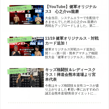
い合わせなのですが、、、スポーツ保
険加入は必要ですか？結論から言いま
【YouTube】健軍オリジナル
本アマチュア格闘技大会「健軍オリジナルス」関連
熊
すと「要加入」です。スポーツ保険...
ス3 心之介vs龍磨
大会当日、システムエラーで生配信で
きませんでした村上心之介vs.龍磨の
再戦をアップロードしました。第二回
大会の勝利者マイクの後の対戦要求か
ら半年。。。熱い、若い二人の戦いを
是非見てください！！！
11/19 健軍オリジナルス・対戦
本アマチュア格闘技大会「健軍オリジナルス」関連
熊
カード追加！
健軍オリジナルス対戦カード追加公
開！↓↓↓第一回・熊本アマチュア格闘
技大会「健軍オリジナルス」対戦カー
ド・ルール紹介！ | フリーファイトア
カデミー総合格闘武道「誠王会熊本道
場」 (seioukai-kumamoto.com)試合順
キッズ格闘技＆レディースク
ブログ/お知らせ
番等はし...
ラス！禅道会熊本道場より宮
本代表
今夜はキッズ格闘技＆女性コースが盛
り上がりました🥊習い事におすすめの
誠王会熊本道場❗️美容ダイエットにも
最適でありますまた、今日は健軍オリ
ジナルス4の打ち合わせも兼ねて禅道
会熊本道場の宮本代表に来ていただ来
ました！宮本代表、ありがとうござ