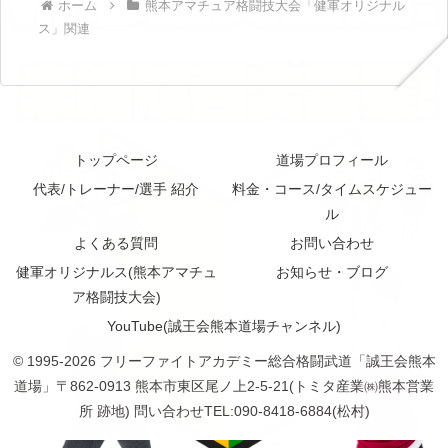
ホーム
熊本アマチュア格闘技大会「健軍オリジナル
ス」関連
トップページ
道場プロフィール
代表/トレーナー/選手 紹介
料金・コース/タイムスケジュー
ル
よくある質問
お問い合わせ
健軍オリジナルス(熊本アマチュ
お知らせ・ブログ
ア格闘技大会)
YouTube(誠王会熊本道場チャンネル)
© 1995-2026 フリーファイトアカデミー総合格闘武道「誠王会熊本
道場」〒862-0913 熊本市東区尾ノ上2-5-21(トミタ産業㈱熊本営業
所 跡地) 問い合わせTEL:090-8418-6884(松村)