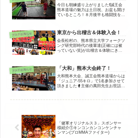
今日も朝練盛り上がりました❗️誠王会
熊本道場の魅力は土日祝、お盆も開け
ているところ！８月後半も格闘技を楽
しんでいきましょう^_^
東京から出稽古＆体験入会！
ブログ/お知らせ
会長松村の、熊本県立大学フォークソ
ング研究部時代の後輩達(正確には被
っていない笑)が出稽古＆体験にきて
くれました🔥中でも祥子はキック名門
三軒茶屋シルバーウルフさんの会員さ
んで、これからが楽しみです🥊40代に
「大和」熊本大会終了！
ブログ/お知らせ
なり、価値観や環境も変わってきま...
大和熊本大会、誠王会熊本道場からは
「ジュニア-55キロ」で1名参加させて
頂きました🥊主催の萬田先生お世話に
なりました！対戦してくださった
SK.ACTIVE藤本代表、ナオト選手、
強かったです！ありがとうございまし
た！各ジム代表の先生方お声かけ...
「健軍オリジナルス３」スポンサー
様紹介①キンコンカンコンケンチャ
ンマン(プロMMAファイター)