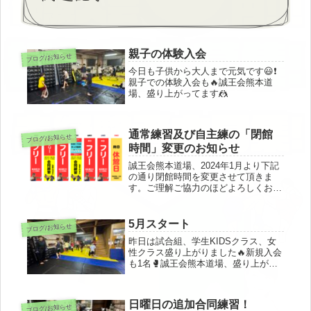
親子の体験入会
ブログ/お知らせ
今日も子供から大人まで元気です😃❗️
親子での体験入会も🔥誠王会熊本道
場、盛り上がってます🤼
通常練習及び自主練の「閉館
ブログ/お知らせ
時間」変更のお知らせ
誠王会熊本道場、2024年1月より下記
の通り閉館時間を変更させて頂きま
す。ご理解ご協力のほどよろしくお願
い致します。①合同練習(体験入門含
む)毎週火曜日・木曜日実施20:15(開
始)～20：45(終了) 20:45～20:55(掃
5月スタート
ブログ/お知らせ
除片付け)...
昨日は試合組、学生KIDSクラス、女
性クラス盛り上がりました🔥新規入会
も1名🥊誠王会熊本道場、盛り上がっ
てます❗️
日曜日の追加合同練習！
ブログ/お知らせ