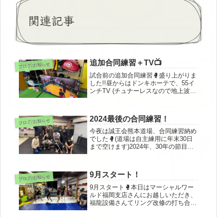
関連記事
追加合同練習＋TV📺
ブログ/お知らせ
試合前の追加合同練習🥊盛り上がりま
した!!昼からはドンキホーテで、55イ
ンチTV (チュナーレスなので地上波は
映りません)を購入📺健軍オリジナル
スのモニターにも活用できればと思い
ます^_^
2024最後の合同練習！
ブログ/お知らせ
今夜は誠王会熊本道場、合同練習納め
でした🥊(道場は自主練用に年末30日
まで空けます)2024年、30年の節目に
道場移転、代表変更と皆さま大変お世
話になりました！来年も総合格闘武道
フリーファイトアカデミー誠王会熊本
9月スタート！
ブログ/お知らせ
道場をよろしくお願い致します...
9月スタート🥊本日はマーシャルワー
ルド福岡支店さんにお越しいただき、
福龍設備さんてリング改修の打ち合わ
せを行いました❗️極悪な見た目のメン