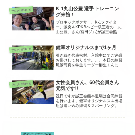
バーもいますが優しい漢達ですのでご
安心ください🐈
K-1丸山公豊 選手 トレーニン
ブログ/お知らせ
グ来館！
プロキックボクサー、K-1ファイタ
ー、激突＆KPKBヘビー級王者の「丸
山公豊」さん(宮田ジム)が誠王会熊本
道場にトレーニングに来ていただきま
した🏋️‍♀️ミットを持たせてもらいまし
たが、流石のパワフルさでした🔥❗️同
健軍オリジナルスまで1ヶ月
ブログ/お知らせ
郷なので八代の話がたくさ...
引き続き代表松村、入院中にてご迷惑
お掛けしております。。。本日の練習
風景写真を学生リーダー柳生くんにも
らいました。熊本アマチュア格闘技大
会「健軍オリジナルス5」、一旦本日
でエントリー締め切らせていただきま
女性会員さん、60代会員さん
ブログ/お知らせ
した。なんと「6都道府県、17団
元気です!!
体、...
祝日ですが誠王会熊本道場は合同練習
を行います。健軍オリジナルス４出場
組は追い込み練習＆スパーリング。皆
さん、最後の追い込みファイトです。
また、誠王会は女性会員さんも多数で
す(^^♪60代の会員さんでトレーニング
に励まれている会員さんもいます...