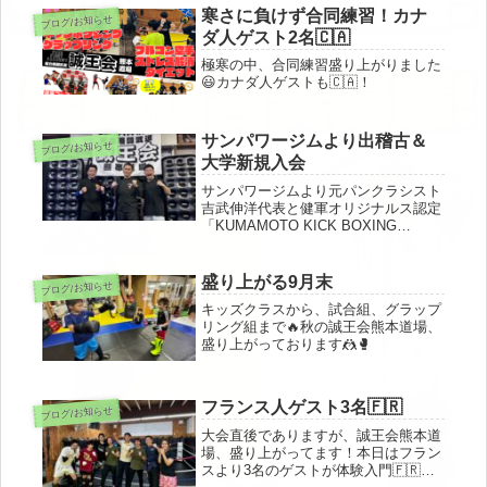
お願いして快く受けていただいたとの
寒さに負けず合同練習！カナ
ブログ/お知らせ
こと。朝久選手、失礼いたしまし...
ダ人ゲスト2名🇨🇦
極寒の中、合同練習盛り上がりました
😃カナダ人ゲストも🇨🇦！
サンパワージムより出稽古＆
ブログ/お知らせ
大学新規入会
サンパワージムより元パンクラシスト
吉武伸洋代表と健軍オリジナルス認定
「KUMAMOTO KICK BOXING
HEROES」-65kgトーナメント準優勝
の宮村さんが出稽古に来てくれました
🥊差し入れありがとうございました😊
盛り上がる9月末
ブログ/お知らせ
また大学生の新規入...
キッズクラスから、試合組、グラップ
リング組まで🔥秋の誠王会熊本道場、
盛り上がっております🤼🥊
フランス人ゲスト3名🇫🇷
ブログ/お知らせ
大会直後でありますが、誠王会熊本道
場、盛り上がってます！本日はフラン
スより3名のゲストが体験入門🇫🇷キ