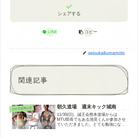
シェアする
LINE
コピー
seioukaikumamoto
関連記事
朝久道場 週末キック城南
ブログ/お知らせ
11/30(日)、誠王会熊本道場からは
MTU部長でもある池見くんが参加させ
ていただきました。とても勉強になっ
たとのことで、道場にも落とし込んで
欲しいです。写真はフェイスオフ風を