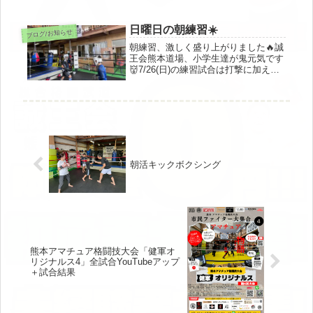
ックボクシング、寝技練をしました🤼
(あとは「ご自愛下さい」という日本
語を教えました笑)民泊cafe&bar
日曜日の朝練習☀️
ブログ/お知らせ
gootarianと併設のため...
朝練習、激しく盛り上がりました🔥誠
王会熊本道場、小学生達が鬼元気です
👹7/26(日)の練習試合は打撃に加え、
投げ、締め、関節すべてありの総合格
闘技ルールでございます🤼熊本で小学
生からMMA、やってみませんか？？
朝活キックボクシング
熊本アマチュア格闘技大会「健軍オ
リジナルス4」全試合YouTubeアップ
＋試合結果