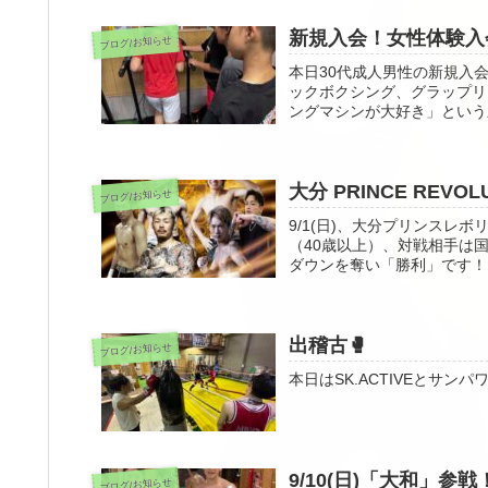
新規入会！女性体験入会
ブログ/お知らせ
本日30代成人男性の新規入会❗
ックボクシング、グラップリ
ングマシンが大好き」という
大分 PRINCE REVOLU
ブログ/お知らせ
9/1(日)、大分プリンスレ
（40歳以上）、対戦相手は
ダウンを奪い「勝利」です！
出稽古🥊
ブログ/お知らせ
本日はSK.ACTIVEとサン
9/10(日)「大和」参戦
ブログ/お知らせ