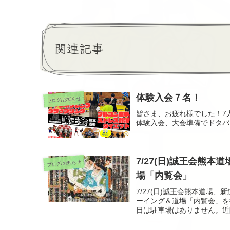
関連記事
体験入会７名！
ブログ/お知らせ
皆さま、お疲れ様でした！7
体験入会、大会準備でドタバ
7/27(日)誠王会熊本
ブログ/お知らせ
場「内覧会」
7/27(日)誠王会熊本道場、
ーイング＆道場「内覧会」を
日は駐車場はありません。近隣