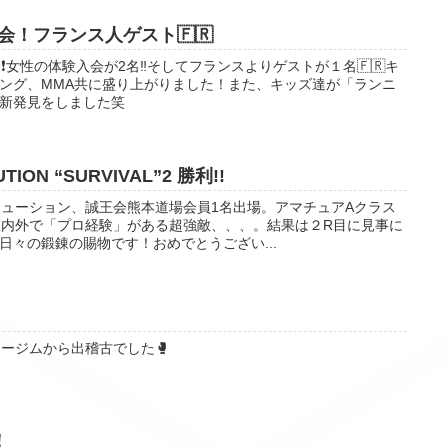
！フランス人ゲスト🇫🇷
️女性の体験入会が2名‼️そしてフランスよりゲストが１名🇫🇷キ
ング、MMA共に盛り上がりました！また、キッズ達が「ランニ
新発見をしました笑
TION “SURVIVAL”2 勝利!!
ボリューション、誠王会熊本道場会員1名出場。アマチュアAクラス
国内外で「プロ経験」がある超強敵、、、。結果は２R目に見事に
日々の鍛錬の賜物です！おめでとうござい...
パワージムから出稽古でした🥊
！