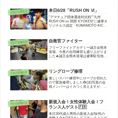
本日6/28「RUSH ON Ⅵ」
ブログ/お知らせ
"アマチュア団体選抜対抗戦""九州
RUSH ON vs 関西 KYOKEN"に健軍オ
リジナルス認定「KUMAMOTO KICK
BOXING HEROES」-65kg王者「橋本
匠海」選手(武友会)が出場!!ファイト
です!!
自衛官ファイター
ブログ/お知らせ
フリーファイトアカデミー誠王会熊本
道場、今夜の合同練習も盛り上がりま
した🔥誠王会熊本道場は健軍駐屯地近
くにあるので、自衛官ファイターが多
いのも特徴です🥊熊本でキックボクシ
ング、空手、総合格闘技、グラップリ
リングロープ修理
ブログ/お知らせ
グに興味がある方、是非お問い合わせ
下...
激しいスパー練習中にロープか切れた
ので緊急修理しました👷(涙)写真の会
員メンバーはイカつく見えますが、優
しく力持ちな仲間達です笑4月に就職
で上京しまOBマコトがGWで東京から
帰ってきております！
新規入会！女性体験入会！フ
ブログ/お知らせ
ランス人ゲスト🇫🇷
本日30代成人男性の新規入会❗️女性の
体験入会が2名‼️そしてフランスよりゲ