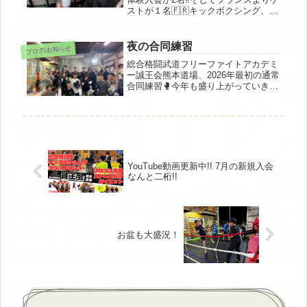
ストが１名🇫🇷キックボクシング、グ
ラップリング、MMA共に盛り上がり
ました！また、キッズ達が「ランニン
グマシンが大好き」という新発見をし
夜の合同練習
ブログ/お知らせ
ました笑
総合格闘武道フリーファイトアカデミ
ー誠王会熊本道場、2026年最初の通常
合同練習🥊今年も盛り上がっていきま
しょう🔥
YouTube動画更新中!! 7月の新規入会
なんと二桁!!
お盆も大盛況！