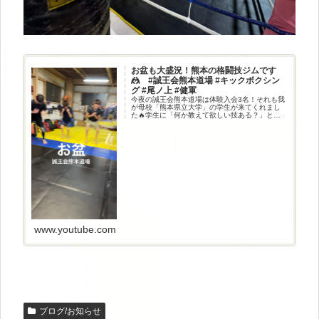
お盆も大盛況！熊本の格闘技ジムです
🤼 #誠王会熊本道場 #キックボクシン
グ #尾ノ上 #健軍
今夜の誠王会熊本道場は体験入会3名！それも我
が母校「熊本県立大学」の学生が来てくれまし
た🔥学生に「何か教えて欲しい技ある？」と聞
いたら、「今成ロール教えてください！」とい
う事だったので、熱血レクチャーしたが中々伝
わらず🦵途中で「あ、体験初日...
www.youtube.com
ブログ/お知らせ