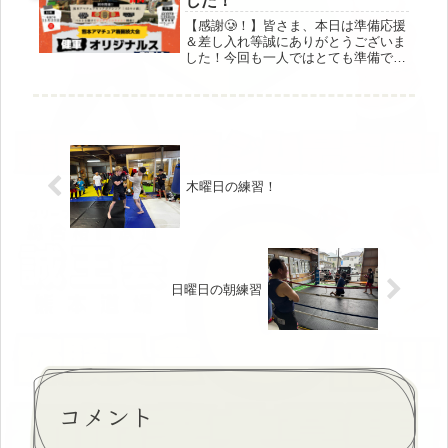
した！
【感謝🥲！】皆さま、本日は準備応援
＆差し入れ等誠にありがとうございま
した！今回も一人ではとても準備でき
ず、皆さまのご協力で明日は大会を開
催できそうです🤼選手の皆さん、減量
お疲れ様でした！明日は思いっきり試
合を楽しんでください🥊明日は選手、
ス...
木曜日の練習！
日曜日の朝練習
コメント