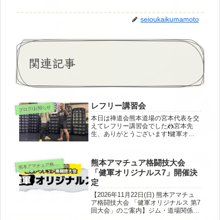
seioukaikumamoto
関連記事
レフリー講習会
ブログ/お知らせ
本日は禅道会熊本道場の宮本代表を交
えてレフリー講習会でした🤼宮本先
生、ありがとうございます❗️健軍オリ
ジナルス5まで、待ったなし🥊
熊本アマチュア格闘技大会
本アマチュア格闘技大会「健軍オリジナルス」関連
熊
「健軍オリジナルス7」開催決
定
【2026年11月22日(日) 熊本アマチュ
ア格闘技大会 「健軍オリジナルス 第7
回大会」のご案内】ジム・道場関係者
各位令和8年8月吉日誠王会熊本道場・