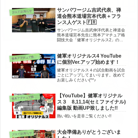
健軍オリジナルス 代表 松村 浩史第7
回・熊本アマチュア格闘技大会「健軍
サンパワージム吉武代表、禅
ブログ/お知らせ
オリジナルス」開...
道会熊本道場宮本代表＋フラ
ンス人ゲスト🇫🇷
サンパワージム吉武伸洋代表と禅道会
熊本道場宮本先生に熊本アマチュア格
闘技大会「健軍オリジナルス2」の打
ち合わせ兼出稽古に来て頂きました！
師範松村は元パンクラスランカー吉武
氏に遊んでもらい死にかけて目が死ん
健軍オリジナルス4 YouTube
本アマチュア格闘技大会「健軍オリジナルス」関連
熊
でおります👀道場併設の民泊Goota...
に個別Ver.アップ始めます！
健軍オリジナルス４の試合動画を試合
ごとにアップしてまいります。改めて
お楽しみください(^^♪
【YouTube】健軍オリジナル
本アマチュア格闘技大会「健軍オリジナルス」関連
熊
ス３ 8,11,14(セミファイナル)
編集版 動画UP致しました!!
熱い戦いを是非ご覧ください!!
大会準備ありがとうございま
ブログ/お知らせ