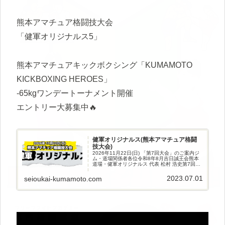
熊本アマチュア格闘技大会
「健軍オリジナルス5」
熊本アマチュアキックボクシング「KUMAMOTO
KICKBOXING HEROES」
-65kgワンデートーナメント開催
エントリー大募集中🔥
健軍オリジナルス(熊本アマチュア格闘
技大会)
2026年11月22日(日) 「第7回大会」のご案内ジ
ム・道場関係者各位令和8年8月吉日誠王会熊本
道場・健軍オリジナルス 代表 松村 浩史第7回・
熊本アマチュア格闘技大会「健軍オリジナル
ス」開催のご案内拝啓去る2026年7月28日に発
2023.07.01
seioukai-kumamoto.com
生いた...