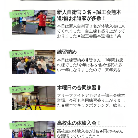
新人自衛官３名＋誠王会熊本
ブログ/お知らせ
道場は柔道家が多数！
本日は新人自衛官３名が体験入会に来
てくれました！自主練も盛り上がって
おりました🔥誠王会熊本道場は「柔道
家」が多いのも特徴です🥋無料体験入
会、お問い合わせ下さい^_^！
練習納め
ブログ/お知らせ
本日は練習納め🥊皆さん、1年間お疲
れ様でした❗️今年は私を含め怪我の多
い一年になりましたので、来年気をつ
けてまいりましょう🔥
木曜日の合同練習🥊
ブログ/お知らせ
フリーファイトアカデミー誠王会熊本
道場、今夜も合同練習盛り上がりまし
た🔥熊本でキックボクシング、総合格
闘技、空手を始めてみたい方、気軽に
お問い合わせ下さいませ^_^！
高校生の体験入会！
ブログ/お知らせ
高校生の体験入会が1名🔥雨の中みん
な頑張っていました^_^