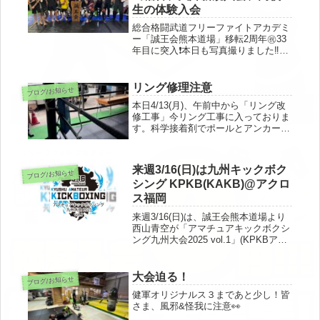
生の体験入会
総合格闘武道フリーファイトアカデミ
ー「誠王会熊本道場」移転2周年㊗️33
年目に突入❗️本日も写真撮りました‼️
ELEPHASEさん、南阿蘇キックボク
ササイズさんから出稽古に来ていただ
きました🔥また夫婦での新規入会、高
リング修理注意
ブログ/お知らせ
校生の体験入会と盛りだく...
本日4/13(月)、午前中から「リング改
修工事」今リング工事に入っておりま
す。科学接着剤でポールとアンカーを
固定させるため、明日4/14(火)の夕方
までリングは使わない様にしてくださ
い⚠️
来週3/16(日)は九州キックボク
ブログ/お知らせ
シング KPKB(KAKB)@アクロ
ス福岡
来週3/16(日)は、誠王会熊本道場より
西山青空が「アマチュアキックボクシ
ング九州大会2025 vol.1」(KPKBアマ
チュア部門)@アクロス福岡に出場さ
せていただきます。西山、就職等の為
長く試合ブランクあり久々の試合とな
大会迫る！
ブログ/お知らせ
りますが、非常に...
健軍オリジナルス３まであと少し！皆
さま、風邪&怪我に注意👀