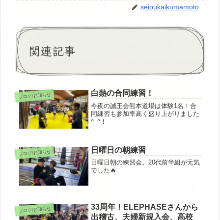
seioukaikumamoto
関連記事
白熱の合同練習！
ブログ/お知らせ
今夜の誠王会熊本道場は体験1名！合
同練習も参加率高く盛り上がりました
^_^！
日曜日の朝練習
ブログ/お知らせ
日曜日朝の練習会。20代前半組が元気
でした🔥
33周年！ELEPHASEさんから
ブログ/お知らせ
出稽古、夫婦新規入会、高校