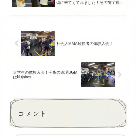
習に来てくてれました！その苗字有名
につき!!今夜の合同練習生配信動画で
す（なかなか完璧にはいきません涙）
社会人MMA経験者の体験入会！
大学生の体験入会！今夜の道場BGM
はNujabes
コメント