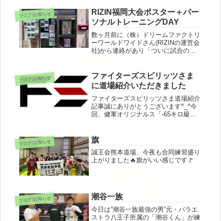
RIZIN福岡大会ポスター＋パー
ブログ/お知らせ
ソナルトレーニングDAY
数ヶ月前に（株）ドリームファクトリ
ーワールドワイドさん(RIZINの運営会
社)から連絡があり「ついに試合のオ
ファーが⁉️」と思いましたが、「福岡
大会のポスター貼ってください」の連
絡で、本日届きました笑誠王会熊本道
ファイターズスピリッツさま
ブログ/お知らせ
場からRIZINに出れる選手...
に道場紹介いただきました
ファイターズスピリッツさま道場紹介
記事誠にありがとうございます^_^今
回、健軍オリジナルス「-65キロ級チ
ャンピオンベルト」をファイターズス
ピリッツさんに作成していただいてお
ります。
旗
ブログ/お知らせ
誠王会熊本道場、今夜も合同練習盛り
上がりました🔥旗がいい感じです🚩
潮谷一族
ブログ/お知らせ
今日は“潮谷一族最強の男”元・パラエ
ストラ八王子所属の「潮谷くん」が練