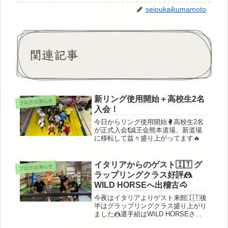
seioukaikumamoto
関連記事
新リング使用開始＋高校生2名
ブログ/お知らせ
入会！
今日からリング使用開始🥊高校生2名
が正式入会❗️誠王会熊本道場、新道場
に移転して益々盛り上がってます🔥
イタリアからのゲスト🇮🇹 グ
ブログ/お知らせ
ラップリングクラス好評🤼
WILD HORSEへ出稽古🐴
今夜はイタリアよりゲスト来館🇮🇹後
半はグラップリングクラス盛り上がり
ました🤼選手組はWILD HORSEさん
へ出稽古でお世話になりました🐴