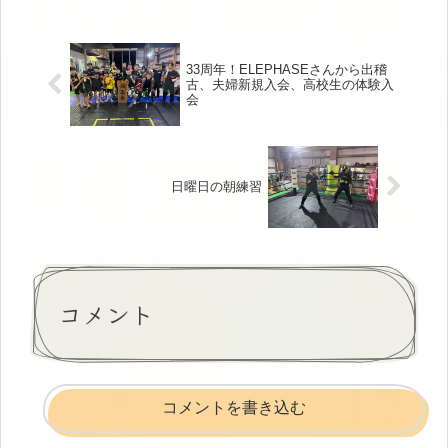
33周年！ELEPHASEさんから出稽
古、夫婦新規入会、高校生の体験入
会
日曜日の朝練習
コメント
コメントを書き込む