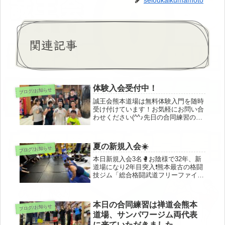
関連記事
体験入会受付中！
ブログ/お知らせ
誠王会熊本道場は無料体験入門を随時
受け付けています！お気軽にお問い合
わせください(^^♪先日の合同練習の風
景で、真ん中の彼は一見有名ファイタ
ーに見えますが、体験入会に来たお魚
屋さんです🐡体験は毎週火曜・木曜日
夏の新規入会☀️
ブログ/お知らせ
20：30～22：00の合同練習...
本日新規入会3名🥊お陰様で32年、新
道場になり2年目突入❗️熊本最古の格闘
技ジム「総合格闘武道フリーファイト
アカデミー誠王会熊本道場」、超盛り
上がってます🔥
本日の合同練習は禅道会熊本
ブログ/お知らせ
道場、サンパワージム両代表
に来ていただきました