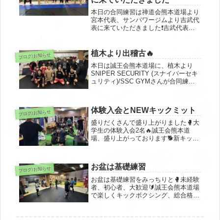
本日の合同練習は禅道会熊本道場より
宮本代表、サンパワージムより吉武代
表に来ていただきました❗️吉武代表よ
り「誠王会熊本道場 対 サンパワージ
ム が3試合組まれているので『対抗
戦』形式でやりましょう！」とのこと
植木より出稽古🔥
ブログ/お知らせ
で緊急決定🔥健軍オリジナルス4、...
本日は誠王会熊本道場に、植木より
SNIPER SECURITY (スナイパーセキ
ュリティ)/SSC GYMさんが合同練習&
出稽古に来てくれました^_^進代表、
ありがとうございました🥊
体験入会とNEWキックミット
ブログ/お知らせ
盛りだくさんで盛り上がりました🥊大
学生の体験入会2名🔥誠王会熊本道
場、盛り上がっております🐕新キック
ミット、値段を裏切らない使い心地
(蹴り心地)でした🦵本革で、軽量でか
なり取り回しが良い但し、一般的な規
お盆は基礎練習
ブログ/お知らせ
格より小さいため、受ける側も蹴る側
もあ...
お盆は基礎練習をみっちりと🥊未経験
者、初心者、大歓迎🔰誠王会熊本道場
で楽しくキックボクシング、総合格闘
技を始めてみませんか！^_^？