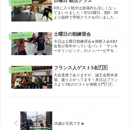
日曜日 朝活クラス
ブログ/お知らせ
続き...
9月に入り朝夕は道場内も涼しくなっ
てまいりました！9/1日曜日、朝8：30
より臨時で早朝クラスを行いました。
火曜日、木曜日が合同練習、他はフリ
ー練習ですが、週に数回別途追加クラ
スを設けております(^^♪「ビギナーな
土曜日の朝練習会
ブログ/お知らせ
ので練習の仕方がわからない...
今日は土曜日朝練習会☀️体験入会4名❗️
会長が長年やっているバンド「ヤンキ
ーオリンピック」のメンバー公平をT
シャツ取りついでに遊びに来たので軽
くしごきました。明日は
LEGION⭐︎JAPANあさぎり町大会❗️震災
フランス人ゲスト3名🇫🇷
ブログ/お知らせ
の年以来人吉に行きます❗️明...
大会直後でありますが、誠王会熊本道
場、盛り上がってます！本日はフラン
スより3名のゲストが体験入門🇫🇷キ
ックボクシング、寝技練をしました🤼
(あとは「ご自愛下さい」という日本
語を教えました笑)民泊cafe&bar
gootarianと併設のため...
15歳が元気です🔥