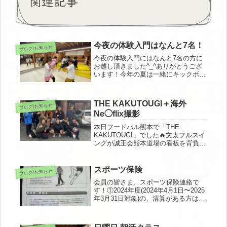
関連記事
今夜の体験入門はなんと7名！
ブログ/お知らせ
今夜の体験入門にはなんと7名の方に
お越し頂きました^_^ありがとうござ
います！今年の夏は一緒にキックボク
シング・格闘技やりませんか？誠王会
熊本道場は女性会員もいっぱいいま
す！火曜・木曜日20：30～22：00、
THE KAKUTOUGI＋海外
ブログ/お知らせ
体験入門受け付けています！気軽...
Ne◯flix撮影
本日フードパル熊本で「THE
KAKUTOUGI」でした🔥文太フルスイ
ングが誠王会熊本道場の看板を背負っ
て熱い戦いをみせてくれました！慣れ
ないルールもあり残念な結果になりま
したが、気持ちの入った試合でした。
スポーツ保険
ブログ/お知らせ
今からです。OB鉄馬(キンコンカン...
会員の皆さま、スポーツ保険連絡で
す！①2024年度(2024年4月1日〜2025
年3月31日対象)の、清算がある方は早
めにご連絡下さい。②2025年度(2025
年4月1日〜2026年3月31日 対象)の
「集金」を開始します。スムーズな手